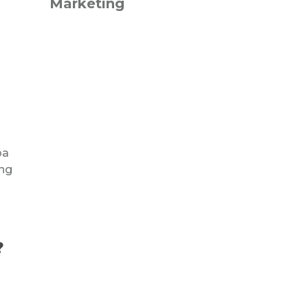
Marketing
pa
ang
?