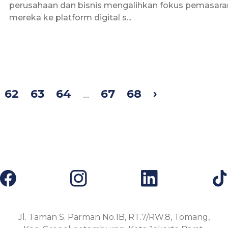
perusahaan dan bisnis mengalihkan fokus pemasara
mereka ke platform digital s...
62
63
64
...
67
68
›
Jl. Taman S. Parman No.1B, RT.7/RW.8, Tomang,