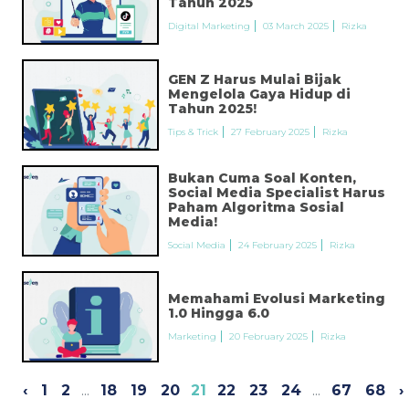
Tahun 2025
Digital Marketing
03 March 2025
Rizka
GEN Z Harus Mulai Bijak
Mengelola Gaya Hidup di
Tahun 2025!
Tips & Trick
27 February 2025
Rizka
Bukan Cuma Soal Konten,
Social Media Specialist Harus
Paham Algoritma Sosial
Media!
Social Media
24 February 2025
Rizka
Memahami Evolusi Marketing
1.0 Hingga 6.0
Marketing
20 February 2025
Rizka
‹
1
2
...
18
19
20
21
22
23
24
...
67
68
›