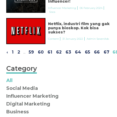
Influencer!
Influencer Marketing
06 February 2024
Sisca
Netflix, industri film yang gak
punya bioskop. Kok bisa
sukses?
Content
31 January 2022
Admin SevenAds
‹
1
2
...
59
60
61
62
63
64
65
66
67
6
Category
All
Social Media
Influencer Marketing
Digital Marketing
Business