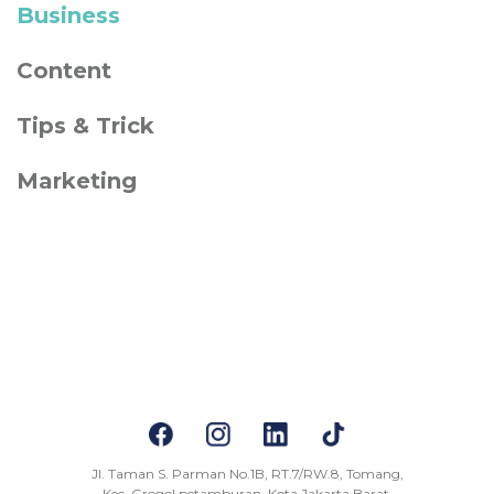
Business
Content
Tips & Trick
Marketing
Jl. Taman S. Parman No.1B, RT.7/RW.8, Tomang,
Kec. Grogol petamburan, Kota Jakarta Barat,